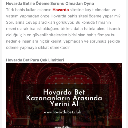
Hovarda Bet ile Ödeme Sorunu Olmadan Oyna
Türk bahis kullanıcılarının
Hovarda
sitesine kayıt olmadan ve
yatırım yapmadan önce Hovarda bahis sitesi ödeme yapar mı?
Sorularına cevap aradıkları görülüyor. Bu konuda firmanın
resmi olarak lisanslı olduğunu bir kez daha hatırlatalım. Lisanslı
olduğu için en güvenilir sitelerden birisi olan bahis firması bu
nedenle insanlara hiçbir kesinti yapmadan ve sorunsuz şekilde
ödeme yapmaya dikkat etmektedir.
Hovarda Bet Para Çek Limitleri